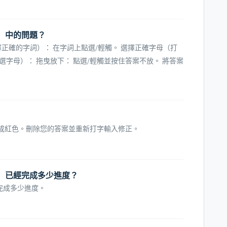
練習）中的問題？
擇正確的字詞）： 在字詞上點選/輕觸。 選擇正確字母（打
選字母）： 拖曳放下： 點選/輕觸並按住答案不放。 將答案
變成紅色。刪除您的答案並重新打字輸入修正。
線上練習）已經完成多少進度？
完成多少進度。