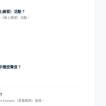
e（線上練習）活動？
tice（線上練習）活動。
習）中播放聲音？
？
 Example（查看範例）檢視。