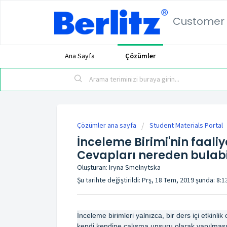
Customer 
Ana Sayfa
Çözümler
Çözümler ana sayfa
Student Materials Portal
İnceleme Birimi'nin faali
Cevapları nereden bulabi
Oluşturan: Iryna Smelnytska
Şu tarihte değiştirildi: Prş, 18 Tem, 2019 şunda: 8:
İnceleme birimleri yalnızca, bir ders içi etkinlik
kendi kendine çalışma unsuru olarak yapılması