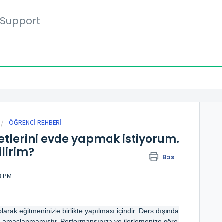
Support
ÖĞRENCİ REHBERİ
yetlerini evde yapmak istiyorum.
lirim?
Bas
13 PM
 olarak eğitmeninizle birlikte yapılması içindir. Ders dışında 
 amaçlanmamıştır. Performansınıza ve ilerlemenize göre 